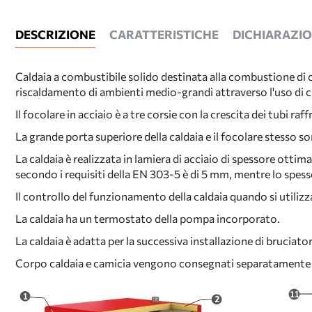
DESCRIZIONE
CARATTERISTICHE
DICHIARAZION
Caldaia a combustibile solido destinata alla combustione di c
riscaldamento di ambienti medio-grandi attraverso l'uso di
Il focolare in acciaio è a tre corsie con la crescita dei tubi 
La grande porta superiore della caldaia e il focolare stesso s
La caldaia è realizzata in lamiera di acciaio di spessore ottim
secondo i requisiti della EN 303-5 è di 5 mm, mentre lo spes
Il controllo del funzionamento della caldaia quando si utilizz
La caldaia ha un termostato della pompa incorporato.
La caldaia è adatta per la successiva installazione di bruciatori
Corpo caldaia e camicia vengono consegnati separatamente e 