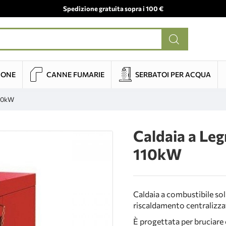
Spedizione gratuita sopra i 100 €
IONE
CANNE FUMARIE
SERBATOI PER ACQUA
110kW
Caldaia a L
110kW
Caldaia a combustibile sol
riscaldamento centralizzat
È progettata per bruciare c