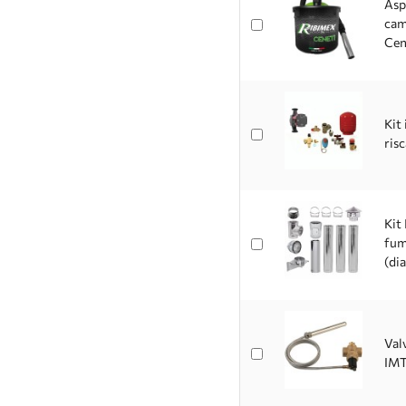
Asp
cam
Cen
Kit
ris
Kit
fum
(di
Val
IMT