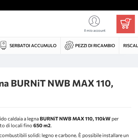
0
Il mio account
SERBATOI ACCUMULO
PEZZI DI RICAMBIO
RISCA
egna BURNiT NWB MAX 110,
ido caldaia a legna
BURNiT NWB MAX 110, 110kW
per
o di locali fino
650 m2
.
ombustibili solidi: legno e carbone. È possibile installare un