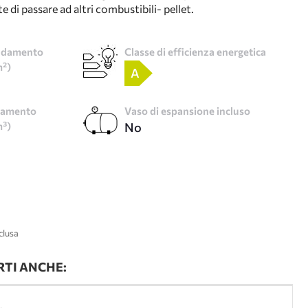
e di passare ad altri combustibili- pellet.
caldamento
Classe di efficienza energetica
m²)
A
ldamento
Vaso di espansione incluso
m³)
No
clusa
TI ANCHE: