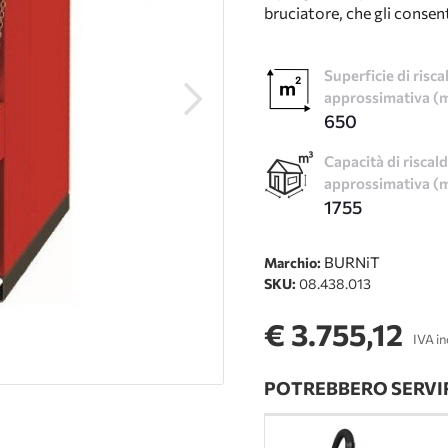
bruciatore, che gli consent
Superficie di ris
approssimativa (
650
Capacità di risca
approssimativa (
1755
BURNiT
Marchio:
SKU:
08.438.013
€ 3.755,12
IVA in
POTREBBERO SERVIR