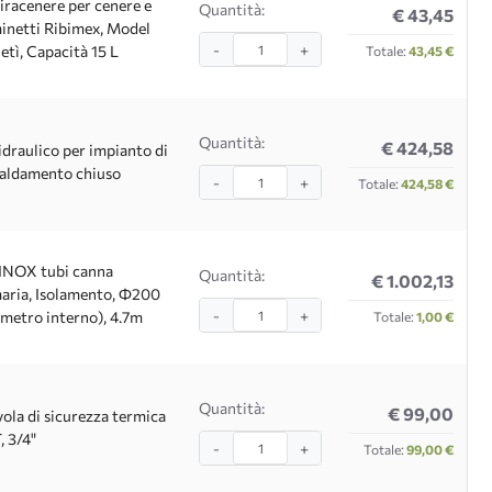
iracenere per cenere e
Quantità:
€ 43,45
inetti Ribimex, Model
-
+
etì, Capacità 15 L
Totale:
43,45 €
Quantità:
€ 424,58
 idraulico per impianto di
caldamento chiuso
-
+
Totale:
424,58 €
 INOX tubi canna
Quantità:
€ 1.002,13
aria, Isolamento, Ф200
-
+
ametro interno), 4.7m
Totale:
1,00 €
Quantità:
€ 99,00
vola di sicurezza termica
, 3/4"
-
+
Totale:
99,00 €