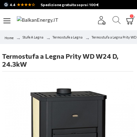
★★★★☆
4.4
Spedizione gratuita sopra i 100 €
0
Stufe A Legna
Termostufe a Legna
Termostufa a Legna Prity W
Home
Termostufa a Legna Prity WD W24 D,
24.3kW