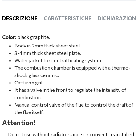
DESCRIZIONE
CARATTERISTICHE
DICHIARAZIONI
Color:
black graphite.
Body in 2mm thick sheet steel.
3-4mm thick sheet steel plate.
Water jacket for central heating system.
The combustion chamber is equipped with a thermo-
shock glass ceramic.
Cast iron grill.
It has a valve in the front to regulate the intensity of
combustion.
Manual control valve of the flue to control the draft of
the flue itself.
Attention!
- Do not use without radiators and / or convectors installed.