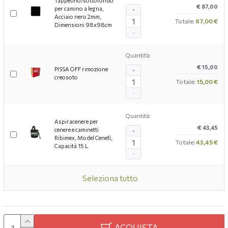
Tappetino/sottofondo
€ 87,00
per camino a legna,
+
Acciaio nero 2mm,
Totale:
87,00 €
Dimensioni 98x98cm
-
Quantità:
€ 15,00
PISSA OFF rimozione
+
creosoto
Totale:
15,00 €
-
Quantità:
Aspiracenere per
€ 43,45
cenere e caminetti
+
Ribimex, Model Cenetì,
Totale:
43,45 €
Capacità 15 L
-
Seleziona tutto
ACQUISTA