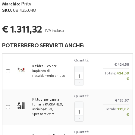
Prity
Marchio:
SKU:
08.435.048
€ 1.311,32
IVA inclusa
POTREBBERO SERVIRTI ANCHE:
Quantità:
€ 424,58
Kit idraulico per
+
impianto di
Totale:
424,58
riscaldamento chiuso
€
-
Quantità:
Kit tubi per canna
€ 135,67
fumaria PARKANEX,
+
Totale:
135,67
acciaio Ø150,
Spessore 2mm
€
-
Quantità: