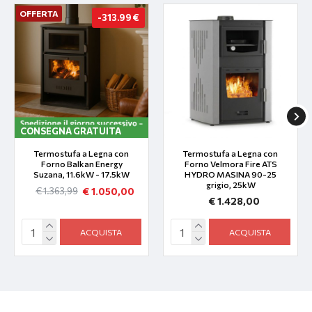
OFFERTA
-313.99 €
CONSEGNA GRATUITA
Termostufa a Legna con
Termostufa a Legna con
Forno Balkan Energy
Forno Velmora Fire ATS
Suzana, 11.6kW - 17.5kW
HYDRO ΜΑSΙΝΑ 90-25
grigio, 25kW
€ 1.050,00
€ 1.363,99
€ 1.428,00
ACQUISTA
ACQUISTA