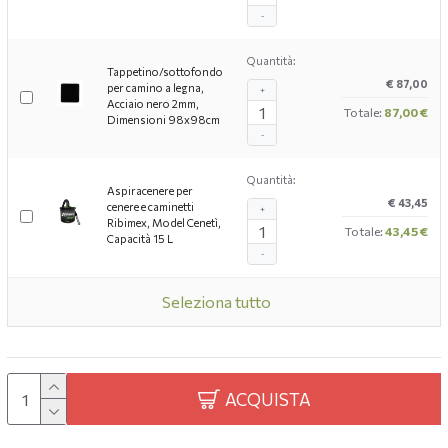
-
Quantità:
Tappetino/sottofondo
€ 87,00
per camino a legna,
+
Acciaio nero 2mm,
Totale:
87,00 €
Dimensioni 98x98cm
-
Quantità:
Aspiracenere per
€ 43,45
cenere e caminetti
+
Ribimex, Model Cenetì,
Totale:
43,45 €
Capacità 15 L
-
Seleziona tutto
ACQUISTA