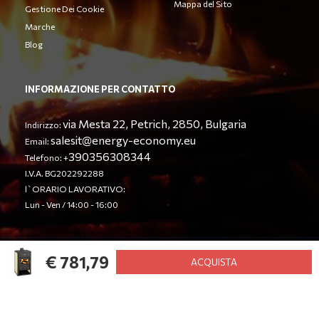
Mappa del Sito
Gestione Dei Cookie
Marche
Blog
INFORMAZIONE PER CONTATTO
via Mesta 22, Petrich, 2850, Bulgaria
Indirizzo:
salesit@energy-economy.eu
Email:
390356308344
Telefono: +
I.V.A. BG202292288
l`ORARIO LAVORATIVO:
Lun - Ven / 14:00 - 16:00
€ 781,79
© Energy Economy LTD 2023. Tutti i diritti riservati.
ACQUISTA