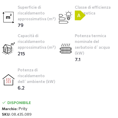
Superficie di
Classe di efficienza
riscaldamento
energetica
A
approssimativa (m²)
79
Capacità di
Potenza termica
riscaldamento
nominale del
approssimativa (m³)
serbatoio d`acqua
215
(kW)
7.1
Potenza di
riscaldamento
dell`ambiente (kW)
6.2
DISPONIBILE
Prity
Marchio:
SKU:
08.435.089