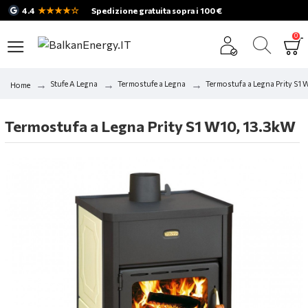
★★★★☆
4.4
Spedizione gratuita sopra i 100 €
0
Stufe A Legna
Termostufe a Legna
Termostufa a Legna Prity S1 
Home
Termostufa a Legna Prity S1 W10, 13.3kW