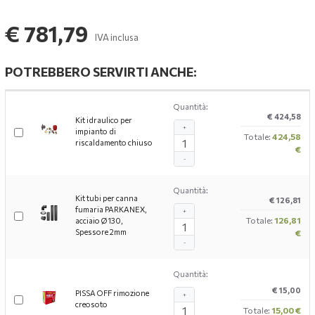
€ 781,79
IVA inclusa
POTREBBERO SERVIRTI ANCHE:
Quantità:
€ 424,58
Kit idraulico per
+
impianto di
Totale:
424,58
riscaldamento chiuso
€
-
Quantità:
Kit tubi per canna
€ 126,81
fumaria PARKANEX,
+
Totale:
126,81
acciaio Ø130,
Spessore 2mm
€
-
Quantità:
€ 15,00
PISSA OFF rimozione
+
creosoto
Totale:
15,00 €