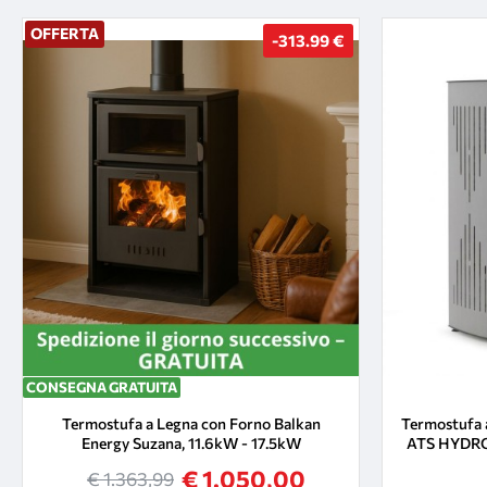
OFFERTA
-313.99 €
CONSEGNA GRATUITA
Termostufa a Legna con Forno Balkan
Termostufa 
Energy Suzana, 11.6kW - 17.5kW
ATS HYDRO
€ 1.050,00
€ 1.363,99