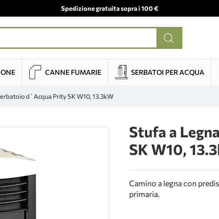
Spedizione gratuita sopra i 100 €
IONE
CANNE FUMARIE
SERBATOI PER ACQUA
Serbatoio d`Acqua Prity SK W10, 13.3kW
Stufa a Legn
SK W10, 13.
Camino a legna con predisp
primaria.