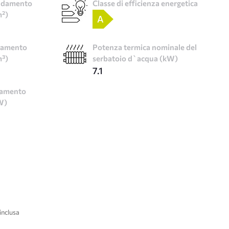
caldamento
Classe di efficienza energetica
m²)
A
ldamento
Potenza termica nominale del
m³)
serbatoio d`acqua (kW)
7.1
damento
W)
inclusa