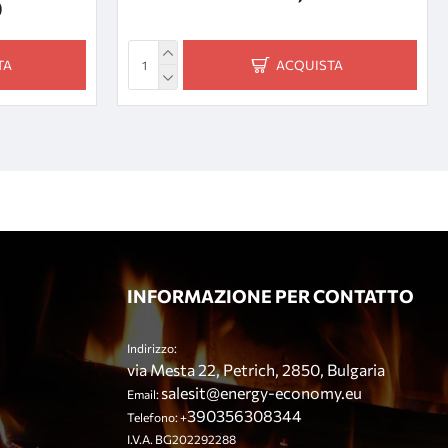
0
TA
ACQUISTA
INFORMAZIONE PER CONTATTO
Indirizzo:
via Mesta 22, Petrich, 2850, Bulgaria
salesit@energy-economy.eu
Email:
390356308344
Telefono: +
I.V.A. BG202292288