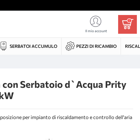
0
Il mio account
SERBATOI ACCUMULO
PEZZI DI RICAMBIO
RISCA
a con Serbatoio d`Acqua Prity
3kW
osizione per impianto di riscaldamento e controllo dell'aria