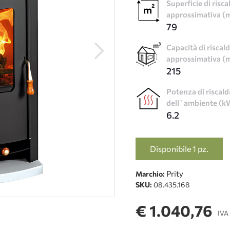
Superficie di ris
approssimativa (
79
Capacità di risca
approssimativa (
215
Potenza di riscal
dell`ambiente (k
6.2
Disponibile 1 pz.
Prity
Marchio:
SKU:
08.435.168
€ 1.040,76
IVA 