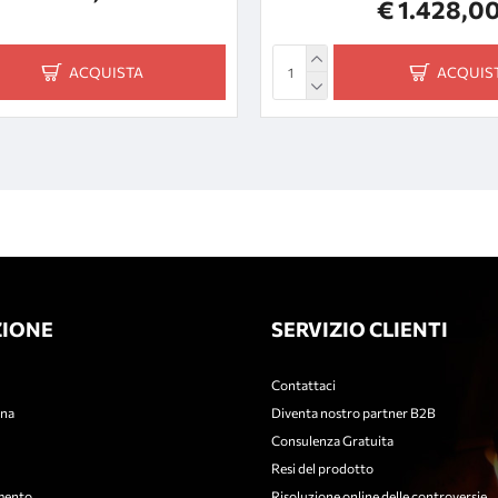
€ 1.428,0
ACQUISTA
ACQUIS
IONE
SERVIZIO CLIENTI
Contattaci
gna
Diventa nostro partner B2B
Consulenza Gratuita
Resi del prodotto
mento
Risoluzione online delle controversie