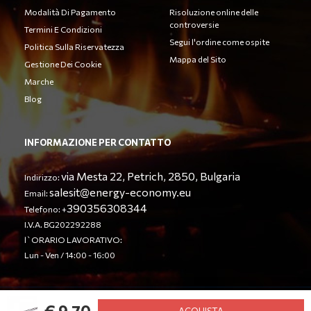
Modalità Di Pagamento
Risoluzione online delle
controversie
Termini E Condizioni
Segui l'ordine come ospite
Politica Sulla Riservatezza
Mappa del Sito
Gestione Dei Cookie
Marche
Blog
INFORMAZIONE PER CONTATTO
via Mesta 22, Petrich, 2850, Bulgaria
Indirizzo:
salesit@energy-economy.eu
Email:
390356308344
Telefono: +
I.V.A. BG202292288
l`ORARIO LAVORATIVO:
Lun - Ven / 14:00 - 16:00
€ 9,70
© Energy Economy LTD 2023. Tutti i diritti riservati.
ACQUISTA