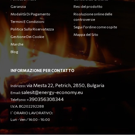
Garanzia
Resi del prodotto
Modalità Di Pagamento
Risoluzione online delle
controversie
Termini E Condizioni
Segui l'ordine come ospite
Politica Sulla Riservatezza
Mappa del Sito
Gestione Dei Cookie
Marche
Blog
INFORMAZIONE PER CONTATTO
via Mesta 22, Petrich, 2850, Bulgaria
Indirizzo:
salesit@energy-economy.eu
Email:
390356308344
Telefono: +
I.V.A. BG202292288
l`ORARIO LAVORATIVO:
Lun - Ven / 14:00 - 16:00