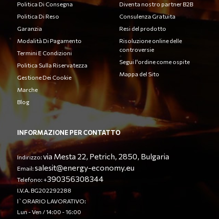
Politica Di Consegna
Diventa nostro partner B2B
Politica Di Reso
Consulenza Gratuita
Garanzia
Resi del prodotto
Modalità Di Pagamento
Risoluzione online delle
controversie
Termini E Condizioni
Segui l'ordine come ospite
Politica Sulla Riservatezza
Mappa del Sito
Gestione Dei Cookie
Marche
Blog
INFORMAZIONE PER CONTATTO
via Mesta 22, Petrich, 2850, Bulgaria
Indirizzo:
salesit@energy-economy.eu
Email:
390356308344
Telefono: +
I.V.A. BG202292288
l`ORARIO LAVORATIVO:
Lun - Ven / 14:00 - 16:00