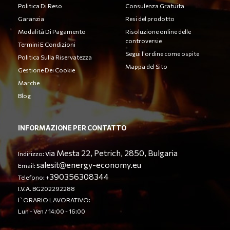
Politica Di Reso
Consulenza Gratuita
Garanzia
Resi del prodotto
Modalità Di Pagamento
Risoluzione online delle
controversie
Termini E Condizioni
Segui l'ordine come ospite
Politica Sulla Riservatezza
Mappa del Sito
Gestione Dei Cookie
Marche
Blog
INFORMAZIONE PER CONTATTO
via Mesta 22, Petrich, 2850, Bulgaria
Indirizzo:
salesit@energy-economy.eu
Email:
390356308344
Telefono: +
I.V.A. BG202292288
l`ORARIO LAVORATIVO:
Lun - Ven / 14:00 - 16:00