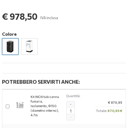
€ 978,50
IVA inclusa
Colore
POTREBBERO SERVIRTI ANCHE:
Quantità:
Kit INOX tubi canna
fumaria,
€ 870,95
+
Isolamento, Ф150
(diametro interno),
Totale:
870,95 €
4.7m
-