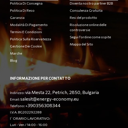
Politica Di Consegna
Diventa nostro partner B2B
Politica Di Reso
Consulenza Gratuita
Garanzia
Resi del prodotto
Modalità Di Pagamento
Risoluzione online delle
controversie
Termini E Condizioni
Segui l'ordine come ospite
Politica Sulla Riservatezza
Mappa del Sito
Gestione Dei Cookie
Marche
Blog
INFORMAZIONE PER CONTATTO
via Mesta 22, Petrich, 2850, Bulgaria
Indirizzo:
salesit@energy-economy.eu
Email:
390356308344
Telefono: +
I.V.A. BG202292288
l`ORARIO LAVORATIVO:
Lun - Ven / 14:00 - 16:00