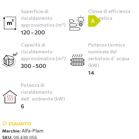
Superficie di
Classe di efficienza
riscaldamento
energetica
A
approssimativa (m²)
120 - 200
Capacità di
Potenza termica
riscaldamento
nominale del
approssimativa (m³)
serbatoio d`acqua
300 - 500
(kW)
14
Potenza di
riscaldamento
dell`ambiente (kW)
6
ESAURITO
Alfa-Plam
Marchio:
SKU:
08.438.056