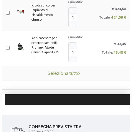
Quantità:
Kit idraulico per
€ 424,58
impianto di
+
riscaldamento
Totale:
424,58 €
chiuso
-
Quantità:
Aspiracenere per
cenere e caminetti
€ 43,45
+
Ribimex, Model
Cenetì, Capacità 15
Totale:
43,45 €
L
-
Seleziona tutto
CONSEGNA PREVISTA TRA